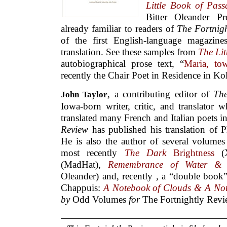
Little Book of Pass
Bitter Oleander Pr
already familiar to readers of
The Fortnig
of the first English-language magazin
translation. See these samples from
The Lit
autobiographical prose text, “
Maria, tow
recently the Chair Poet in Residence in Kol
, a contributing editor of
The
John Taylor
Iowa-born writer, critic, and translator 
translated many French and Italian poets i
Review
has published his translation of P
He is also the author of several volumes
most recently
The Dark
Brightness
(X
(MadHat),
Remembrance of Water & T
Oleander) and, recently
,
a “double book”
Chappuis:
A Notebook of Clouds & A Not
by
Odd Volumes
for
The Fortnightly Rev