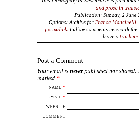
This Fortnightly Review article is filed unde
and prose in transl
Publication:
Sunday, 2 June 
Options: Archive for
Franca Mancinelli
,
permalink
. Follow comments here with the
leave a
trackba
Post a Comment
Your email is
never
published nor shared. R
marked
*
NAME
*
EMAIL
*
WEBSITE
COMMENT